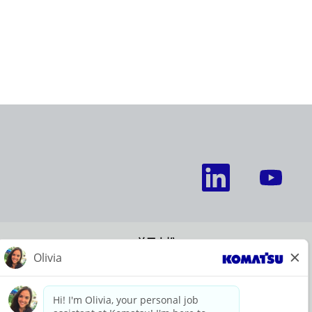
在
在
新
新
选
选
项
项
卡
卡
中
中
打
打
开
开
关于小松
。
。
最近的工作
新闻和要闻
网站信息