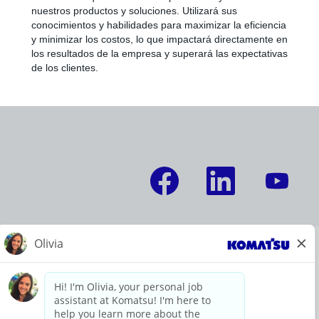
nuestros productos y soluciones. Utilizará sus
conocimientos y habilidades para maximizar la eficiencia
y minimizar los costos, lo que impactará directamente en
los resultados de la empresa y superará las expectativas
de los clientes.
S
S
S
e
e
e
a
a
a
b
b
b
r
r
r
e
e
e
e
e
e
n
n
n
Sobre Komatsu
u
u
u
n
n
n
Noticias y prensa
a
a
a
n
n
n
u
u
u
e
e
e
Información del sitio
v
v
v
Declaraciones de privacidad
a
a
a